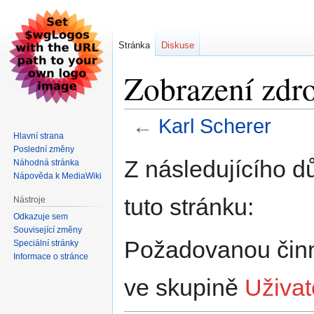
Stránka
Diskuse
Zobrazení zdro
←
Karl Scherer
Hlavní strana
Poslední změny
Skočit
Skočit
Z následujícího d
Náhodná stránka
na
na
Nápověda k MediaWiki
navigaci
vyhledávání
tuto stránku:
Nástroje
Odkazuje sem
Související změny
Požadovanou činno
Speciální stránky
Informace o stránce
ve skupině
Uživat