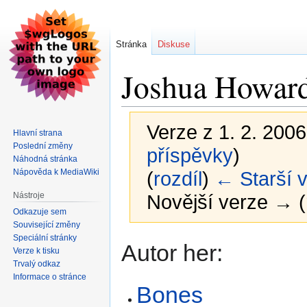
Stránka
Diskuse
Joshua Howar
Verze z 1. 2. 2006
Hlavní strana
Poslední změny
příspěvky
)
Náhodná stránka
Nápověda k MediaWiki
(
rozdíl
)
← Starší 
Nástroje
Novější verze → (
Odkazuje sem
Související změny
Speciální stránky
Skočit
Skočit
Autor her:
Verze k tisku
na
na
Trvalý odkaz
navigaci
vyhledávání
Informace o stránce
Bones