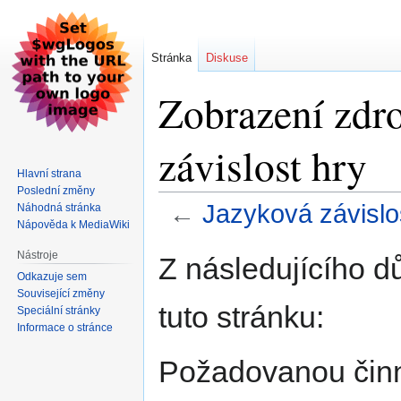
Stránka
Diskuse
Zobrazení zdro
závislost hry
Hlavní strana
Poslední změny
←
Jazyková závislo
Náhodná stránka
Nápověda k MediaWiki
Skočit
Skočit
Nástroje
Z následujícího d
na
na
Odkazuje sem
navigaci
vyhledávání
Související změny
tuto stránku:
Speciální stránky
Informace o stránce
Požadovanou činno