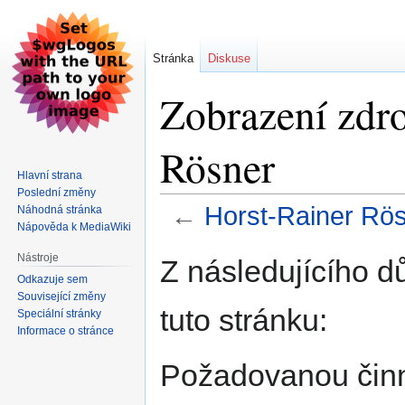
Stránka
Diskuse
Zobrazení zdro
Rösner
Hlavní strana
Poslední změny
←
Horst-Rainer Rö
Náhodná stránka
Nápověda k MediaWiki
Skočit
Skočit
Nástroje
Z následujícího d
na
na
Odkazuje sem
navigaci
vyhledávání
Související změny
tuto stránku:
Speciální stránky
Informace o stránce
Požadovanou činno