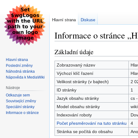
Hlavní strana
Diskuse
Informace o stránce „H
Základní údaje
Skočit
Skočit
na
na
Hlavní strana
navigaci
vyhledávání
Zobrazovaný název
Hla
Poslední změny
Náhodná stránka
Výchozí klíč řazení
Hla
Nápověda k MediaWiki
Velikost stránky (v bajtech)
2 0
Nástroje
ID stránky
1
Odkazuje sem
Jazyk obsahu stránky
cs -
Související změny
Model obsahu stránky
wiki
Speciální stránky
Informace o stránce
Indexování roboty
Dov
Počet přesměrování na tuto stránku
4
Stránka se počítá do obsahu
An