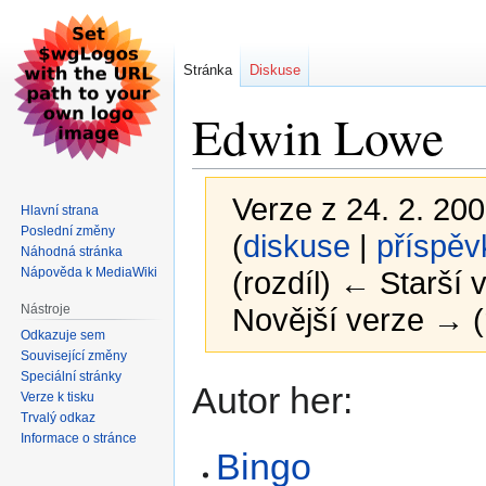
Stránka
Diskuse
Edwin Lowe
Verze z 24. 2. 200
Hlavní strana
Poslední změny
(
diskuse
|
příspěv
Náhodná stránka
Nápověda k MediaWiki
(rozdíl) ← Starší v
Nástroje
Novější verze → (
Odkazuje sem
Související změny
Speciální stránky
Skočit
Skočit
Autor her:
Verze k tisku
na
na
Trvalý odkaz
navigaci
vyhledávání
Informace o stránce
Bingo