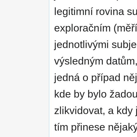
legitimní rovina s
exploračním (měř
jednotlivými subje
výsledným datům, a
jedná o případ n
kde by bylo žadouc
zlikvidovat, a kdy
tím přinese nějak