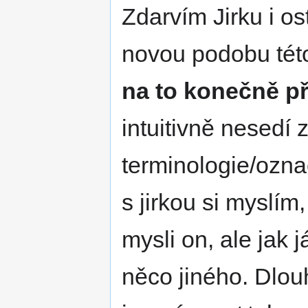
Zdarvím Jirku i ost
novou podobu této 
na to konečně př
intuitivně nesedí 
terminologie/označ
s jirkou si myslí
mysli on, ale jak j
něco jiného. Dlou