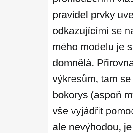
pravidel prvky uv
odkazujícími se n
mého modelu je si
domnělá. Přirovna
výkresům, tam se 
bokorys (aspoň my
vše vyjádřit pomo
ale nevýhodou, je