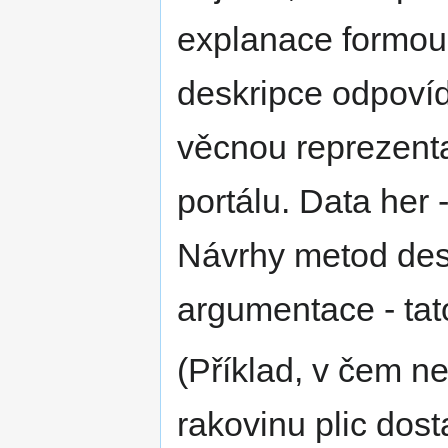
explanace formou
deskripce odpovíd
věcnou reprezenta
portálu. Data her 
Návrhy metod desk
argumentace - tat
(Příklad, v čem n
rakovinu plic dos