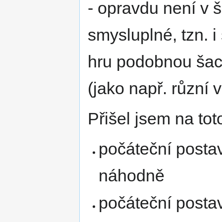
- opravdu není v 
smysluplné, tzn. i
hru podobnou šach
(jako např. různí v
Přišel jsem na tot
počáteční postav
náhodně
počáteční postav