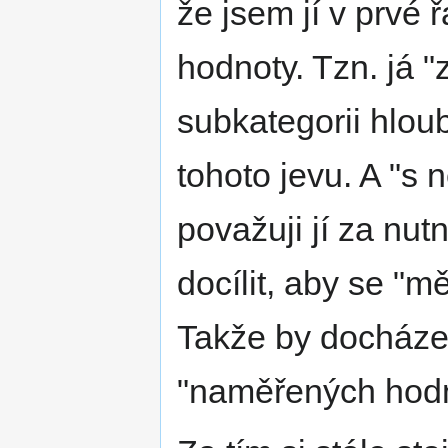
že jsem jí v prvé
hodnoty. Tzn. já "
subkategorii hlou
tohoto jevu. A "s 
považuji jí za nut
docílit, aby se "mě
Takže by docháze
"naměřených hodn