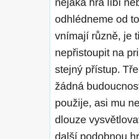
nějaká hra líbí ne
odhlédneme od toh
vnímají různě, je 
nepřistoupit na pr
stejný přístup. Tř
žádná budoucnost
použije, asi mu 
dlouze vysvětlovat
další podobnou h