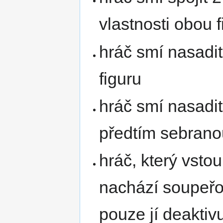
vlastnosti obou f
hráč smí nasadit
figuru
hráč smí nasadit
předtím sebranou
hráč, který vsto
nachází soupeřov
pouze jí deaktiv