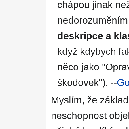
chápou jinak ne
nedorozuměním.
deskripce a kla
když kdybych fak
něco jako "Opra
škodovek"). --
Go
Myslím, že základn
neschopnost objek