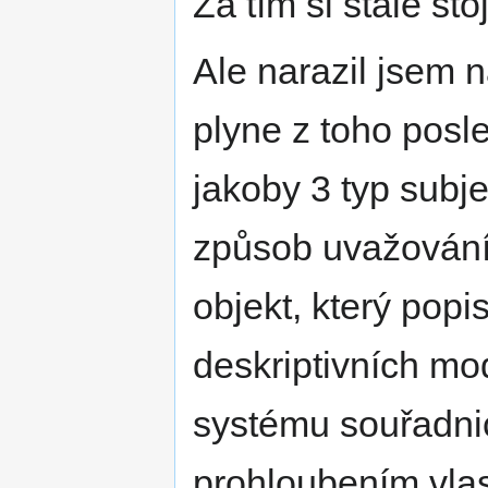
Za tím si stále sto
Ale narazil jsem 
plyne z toho posl
jakoby 3 typ subjek
způsob uvažování 
objekt, který popi
deskriptivních mod
systému souřadnic
prohloubením vlas