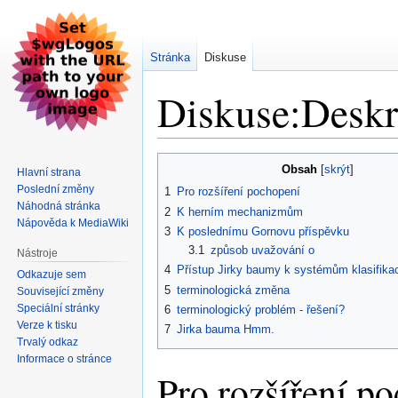
Stránka
Diskuse
Diskuse:Deskri
Skočit
Skočit
Obsah
Hlavní strana
na
na
Poslední změny
1
Pro rozšíření pochopení
navigaci
vyhledávání
Náhodná stránka
2
K herním mechanizmům
Nápověda k MediaWiki
3
K poslednímu Gornovu příspěvku
3.1
způsob uvažování o
Nástroje
4
Přístup Jirky baumy k systémům klasifika
Odkazuje sem
5
terminologická změna
Související změny
Speciální stránky
6
terminologický problém - řešení?
Verze k tisku
7
Jirka bauma Hmm.
Trvalý odkaz
Informace o stránce
Pro rozšíření p