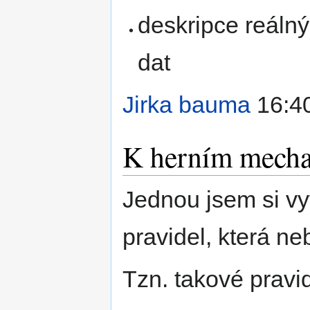
deskripce reáln
dat
Jirka bauma
16:40
K herním mech
Jednou jsem si vy
pravidel, která n
Tzn. takové pravi