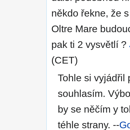
někdo řekne, že s 
Oltre Mare budouc
pak ti 2 vysvětlí ?
(CET)
Tohle si vyjádřil
souhlasím. Výbo
by se něčím y to
téhle strany. --
G