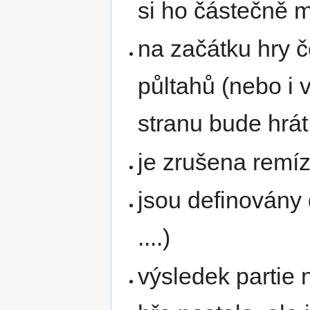
si ho částečně 
na začátku hry č
půltahů (nebo i v
stranu bude hrát
je zrušena remí
jsou definovány 
....)
výsledek partie 