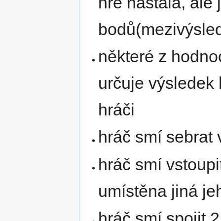
hře nastala, ale
bodů(mezivýsled
některé z hodnoc
určuje výsledek
hráči
hráč smí sebrat v
hráč smí vstoupi
umístěna jiná je
hráč smí spojit 2