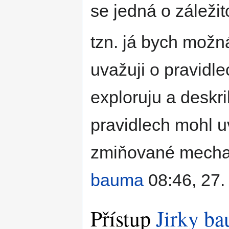
se jedná o záležit
tzn. já bych možná
uvažuji o pravidle
exploruju a deskri
pravidlech mohl uv
zmiňované mechani
bauma
08:46, 27.
Přístup
Jirky b