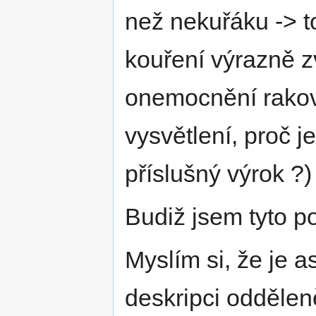
než nekuřáku -> to
kouření výrazně 
onemocnění rakovi
vysvětlení, proč 
příslušný výrok ?)
Budiž jsem tyto p
Myslím si, že je a
deskripci oddělen