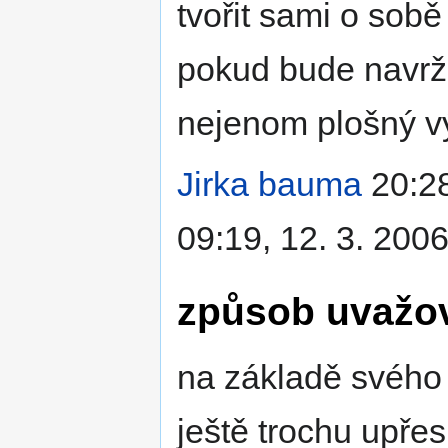
tvořit sami o sob
pokud bude navržen
nejenom plošný v
Jirka bauma
20:28
09:19, 12. 3. 200
způsob uvažov
na základě svého 
ještě trochu upře