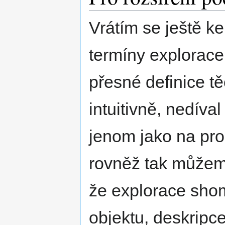
Vrátím se ještě k
termíny explorac
přesné definice t
intuitivně, nedíva
jenom jako na pro
rovněž tak můžem
že explorace sh
objektu, deskripc