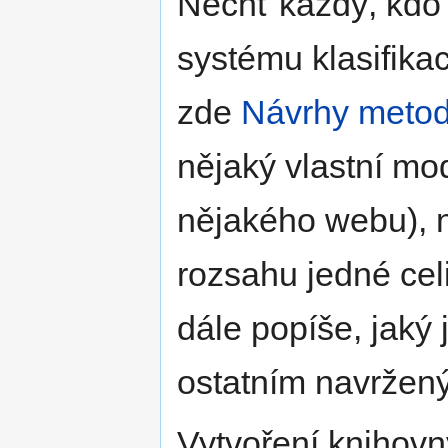
Nechť každý, kdo
systému klasifikac
zde
Návrhy metod 
nějaký vlastní mo
nějakého webu), n
rozsahu jedné cel
dále popíše, jaký 
ostatním navrže
Vytvoření knihovn