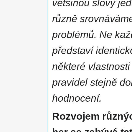
většinou slovy jedn
různě srovnáváme
problémů. Ne kaž
představí identic
některé vlastnosti
pravidel stejně do
hodnocení.
Rozvojem různýc
her se zabývá ta