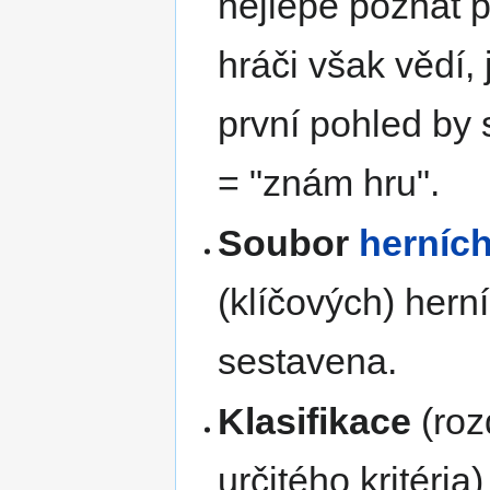
nejlépe poznat p
hráči však vědí, 
první pohled by 
= "znám hru".
Soubor
herníc
(klíčových) hern
sestavena.
Klasifikace
(roz
určitého kritéria)