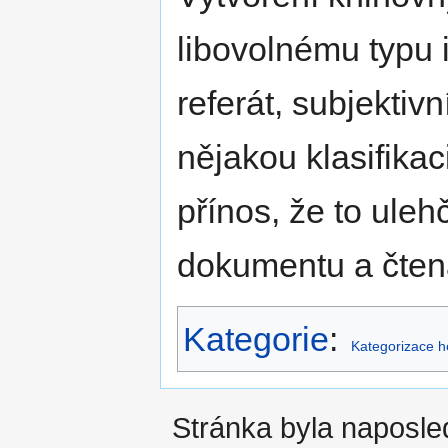
libovolnému typu 
referát, subjektivn
nějakou klasifikac
přínos, že to uleh
dokumentu a čtená
Kategorie
:
Kategorizace h
Stránka byla naposle