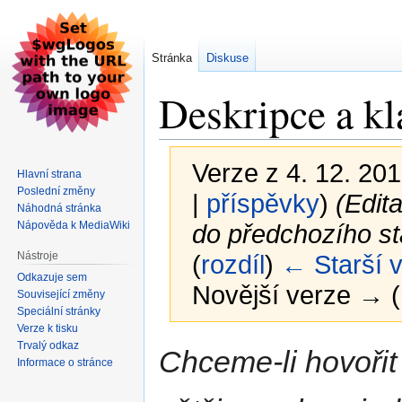
Stránka
Diskuse
Deskripce a kl
Verze z 4. 12. 201
Hlavní strana
Poslední změny
|
příspěvky
)
(Edit
Náhodná stránka
Nápověda k MediaWiki
do předchozího st
Nástroje
(
rozdíl
)
← Starší 
Odkazuje sem
Novější verze → (
Související změny
Speciální stránky
Verze k tisku
Trvalý odkaz
Skočit
Skočit
Chceme-li hovořit
Informace o stránce
na
na
navigaci
vyhledávání