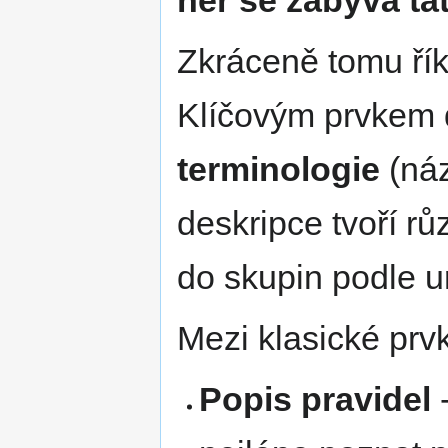
Zkráceně tomu ří
Klíčovým prvkem 
terminologie
(náz
deskripce tvoří r
do skupin podle ur
Mezi klasické prvk
Popis pravidel
-