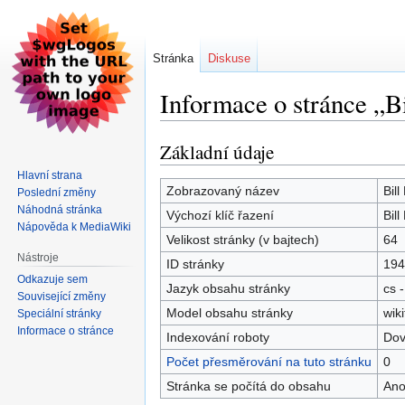
Stránka
Diskuse
Informace o stránce „B
Základní údaje
Skočit
Skočit
na
na
Hlavní strana
navigaci
vyhledávání
Zobrazovaný název
Bil
Poslední změny
Náhodná stránka
Výchozí klíč řazení
Bil
Nápověda k MediaWiki
Velikost stránky (v bajtech)
64
Nástroje
ID stránky
194
Odkazuje sem
Jazyk obsahu stránky
cs -
Související změny
Model obsahu stránky
wiki
Speciální stránky
Informace o stránce
Indexování roboty
Dov
Počet přesměrování na tuto stránku
0
Stránka se počítá do obsahu
An