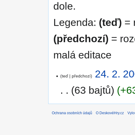
dole.
Legenda:
(teď)
= r
(předchozí)
= roz
malá editace
24. 2. 2
teď
předchozí
63 bajtů
+6
Ochrana osobních údajů
O DeskovéHry.cz
Vylo