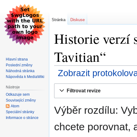
Stránka
Diskuse
Historie verzí
Tavitian“
Hlavní strana
Poslední změny
Zobrazit protokolov
Náhodná stránka
Nápověda k MediaWiki
Skočit
Skočit
Nástroje
Filtrovat revize
na
na
Odkazuje sem
navigaci
vyhledávání
Související změny
Atom
Výběr rozdílu: Vyb
Speciální stránky
Informace o stránce
chcete porovnat, a