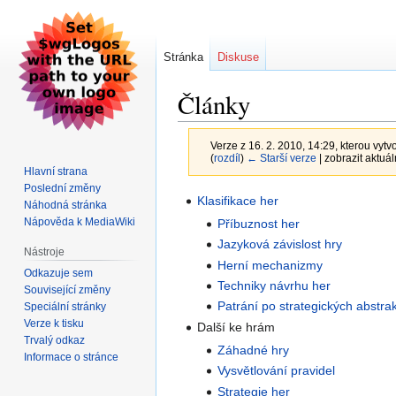
Stránka
Diskuse
Články
Verze z 16. 2. 2010, 14:29, kterou vytvo
(
rozdíl
)
← Starší verze
| zobrazit aktuál
Hlavní strana
Poslední změny
Skočit
Skočit
Klasifikace her
Náhodná stránka
na
na
Nápověda k MediaWiki
Příbuznost her
navigaci
vyhledávání
Jazyková závislost hry
Nástroje
Herní mechanizmy
Odkazuje sem
Techniky návrhu her
Související změny
Patrání po strategických abstra
Speciální stránky
Verze k tisku
Další ke hrám
Trvalý odkaz
Záhadné hry
Informace o stránce
Vysvětlování pravidel
Strategie her