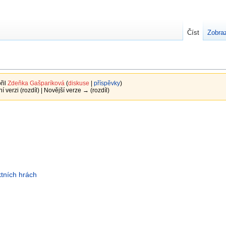
Číst
Zobraz
řil
Zdeňka Gašparíková
(
diskuse
|
příspěvky
)
ní verzi (rozdíl) | Novější verze → (rozdíl)
ktních hrách