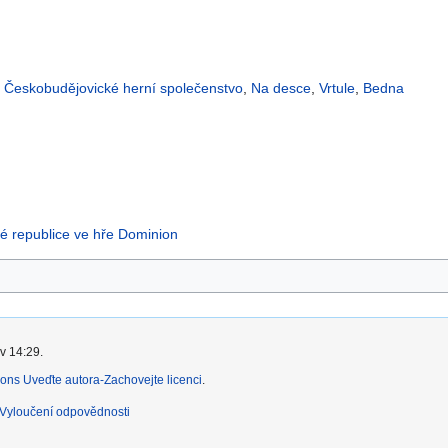
,
Českobudějovické herní společenstvo
,
Na desce
,
Vrtule
,
Bedna
ké republice ve hře Dominion
v 14:29.
ns Uveďte autora-Zachovejte licenci
.
Vyloučení odpovědnosti