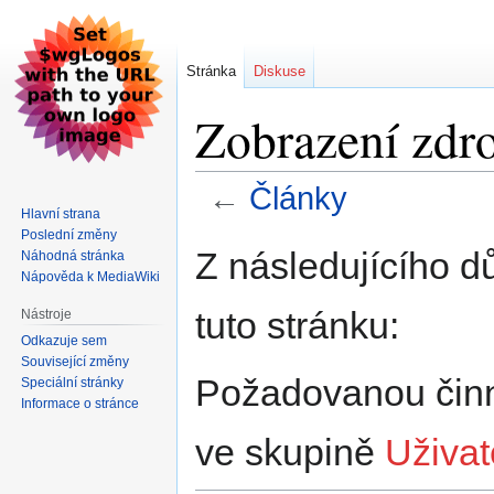
Stránka
Diskuse
Zobrazení zdro
←
Články
Hlavní strana
Poslední změny
Skočit
Skočit
Z následujícího d
Náhodná stránka
na
na
Nápověda k MediaWiki
navigaci
vyhledávání
tuto stránku:
Nástroje
Odkazuje sem
Související změny
Požadovanou činno
Speciální stránky
Informace o stránce
ve skupině
Uživat